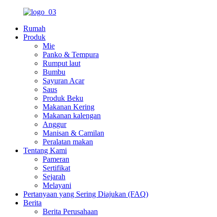
Rumah
Produk
Mie
Panko & Tempura
Rumput laut
Bumbu
Sayuran Acar
Saus
Produk Beku
Makanan Kering
Makanan kalengan
Anggur
Manisan & Camilan
Peralatan makan
Tentang Kami
Pameran
Sertifikat
Sejarah
Melayani
Pertanyaan yang Sering Diajukan (FAQ)
Berita
Berita Perusahaan