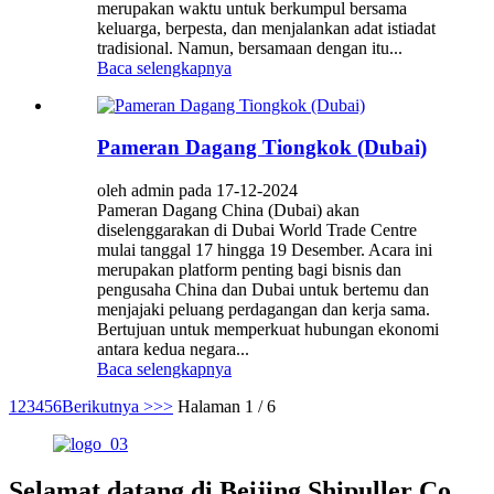
merupakan waktu untuk berkumpul bersama
keluarga, berpesta, dan menjalankan adat istiadat
tradisional. Namun, bersamaan dengan itu...
Baca selengkapnya
Pameran Dagang Tiongkok (Dubai)
oleh admin pada 17-12-2024
Pameran Dagang China (Dubai) akan
diselenggarakan di Dubai World Trade Centre
mulai tanggal 17 hingga 19 Desember. Acara ini
merupakan platform penting bagi bisnis dan
pengusaha China dan Dubai untuk bertemu dan
menjajaki peluang perdagangan dan kerja sama.
Bertujuan untuk memperkuat hubungan ekonomi
antara kedua negara...
Baca selengkapnya
1
2
3
4
5
6
Berikutnya >
>>
Halaman 1 / 6
Selamat datang di Beijing Shipuller Co.,