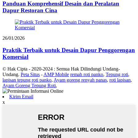
Panduan Komprehensif Desain dan Peralatan
Dapur Restoran Cina
26/01/2026
Praktik Terbaik untuk Desain Dapur Penggorengan
Komersial
© Hak Cipta - 2020-2024 : Semua Hak Dilindungi Undang-
Undang.
Peta Situs
-
AMP Mobile
remah roti panko
,
Tepung roti
,
lapisan tepung roti panko
,
Ayam goreng renyah panas
,
roti lapisan
,
Ayam Goreng Tepung Roti
,
Kirim Email
x