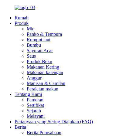
Rumah
Produk
Mie
Panko & Tempura
Rumput laut
Bumbu
Sayuran Acar
Saus
Produk Beku
Makanan Kering
Makanan kalengan
Anggur
Manisan & Camilan
Peralatan makan
Tentang Kami
Pameran
Sertifikat
Sejarah
Melayani
Pertanyaan yang Sering Diajukan (FAQ)
Berita
Berita Perusahaan