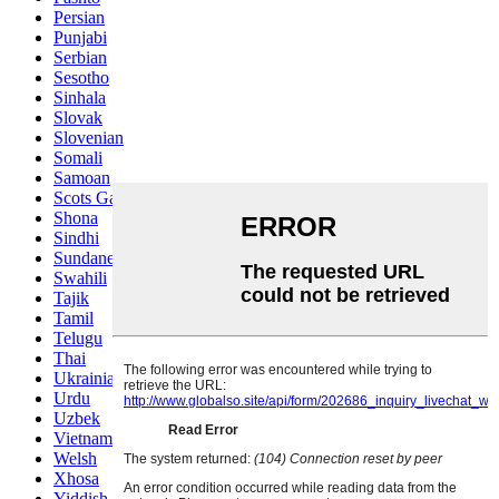
Persian
Punjabi
Serbian
Sesotho
Sinhala
Slovak
Slovenian
Somali
Samoan
Scots Gaelic
Shona
Sindhi
Sundanese
Swahili
Tajik
Tamil
Telugu
Thai
Ukrainian
Urdu
Uzbek
Vietnamese
Welsh
Xhosa
Yiddish