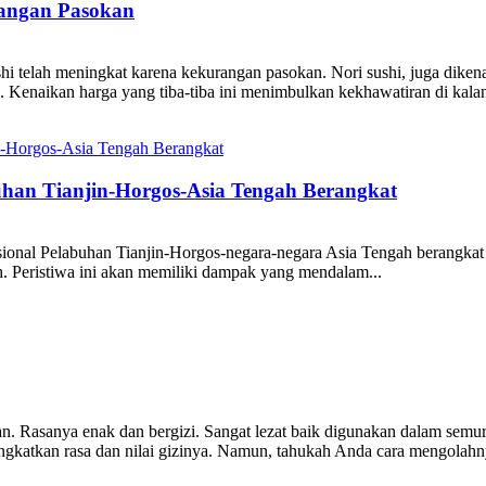
rangan Pasokan
shi telah meningkat karena kekurangan pasokan. Nori sushi, juga diken
. Kenaikan harga yang tiba-tiba ini menimbulkan kekhawatiran di kalan
buhan Tianjin-Horgos-Asia Tengah Berangkat
nasional Pelabuhan Tianjin-Horgos-negara-negara Asia Tengah berangka
h. Peristiwa ini akan memiliki dampak yang mendalam...
. Rasanya enak dan bergizi. Sangat lezat baik digunakan dalam semur
ngkatkan rasa dan nilai gizinya. Namun, tahukah Anda cara mengolahny