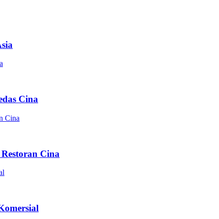
sia
edas Cina
 Restoran Cina
Komersial