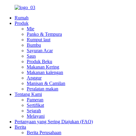
Rumah
Produk
Mie
Panko & Tempura
Rumput laut
Bumbu
Sayuran Acar
Saus
Produk Beku
Makanan Kering
Makanan kalengan
Anggur
Manisan & Camilan
Peralatan makan
Tentang Kami
Pameran
Sertifikat
Sejarah
Melayani
Pertanyaan yang Sering Diajukan (FAQ)
Berita
Berita Perusahaan