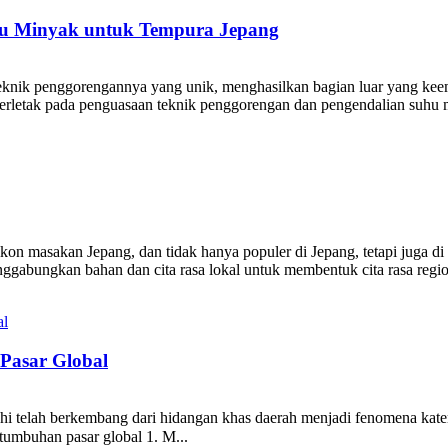
hu Minyak untuk Tempura Jepang
eknik penggorengannya yang unik, menghasilkan bagian luar yang kee
rletak pada penguasaan teknik penggorengan dan pengendalian suhu mi
 ikon masakan Jepang, dan tidak hanya populer di Jepang, tetapi juga d
enggabungkan bahan dan cita rasa lokal untuk membentuk cita rasa regio
Pasar Global
shi telah berkembang dari hidangan khas daerah menjadi fenomena kater
rtumbuhan pasar global 1. M...