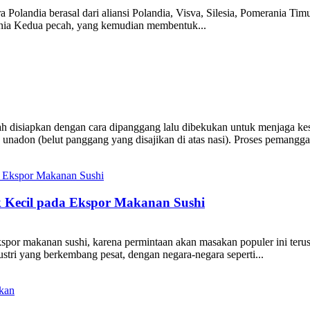
ra Polandia berasal dari aliansi Polandia, Visva, Silesia, Pomerania T
unia Kedua pecah, yang kemudian membentuk...
lah disiapkan dengan cara dipanggang lalu dibekukan untuk menjaga k
u unadon (belut panggang yang disajikan di atas nasi). Proses pemangga
 Kecil pada Ekspor Makanan Sushi
por makanan sushi, karena permintaan akan masakan populer ini terus t
ustri yang berkembang pesat, dengan negara-negara seperti...