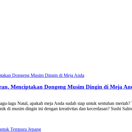
buran, Menciptakan Dongeng Musim Dingin di Meja An
 lagu-lagu Natal, apakah meja Anda sudah siap untuk sentuhan meriah
 unik di musim dingin ini dengan kreativitas dan kecerdasan? Sushi S