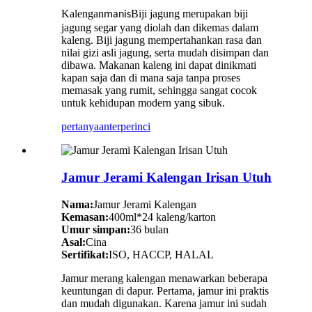
Kalengan
Biji jagung merupakan biji
manis
jagung segar yang diolah dan dikemas dalam
kaleng. Biji jagung mempertahankan rasa dan
nilai gizi asli jagung, serta mudah disimpan dan
dibawa. Makanan kaleng ini dapat dinikmati
kapan saja dan di mana saja tanpa proses
memasak yang rumit, sehingga sangat cocok
untuk kehidupan modern yang sibuk.
pertanyaan
terperinci
Jamur Jerami Kalengan Irisan Utuh
Nama:
Jamur Jerami Kalengan
Kemasan:
400ml*24 kaleng/karton
Umur simpan:
36 bulan
Asal:
Cina
Sertifikat:
ISO, HACCP, HALAL
Jamur merang kalengan menawarkan beberapa
keuntungan di dapur. Pertama, jamur ini praktis
dan mudah digunakan. Karena jamur ini sudah