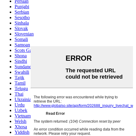
Persian
Punjabi
Serbian
Sesotho
Sinhala
Slovak
Slovenian
Somali
Samoan
Scots Gaelic
Shona
Sindhi
Sundanese
Swahili
Tajik
Tamil
Telugu
Thai
Ukrainian
Urdu
Uzbek
Vietnamese
Welsh
Xhosa
Yiddish